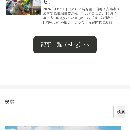
た。
2026年1月13日（火）に名古屋市瑞穂区安楽寺
境内で為麿塚法要が執り行われました。10時に
境内入口に祀られた祠(ほこら)前には近隣やご
門徒の方々が集まりました。元禄時代(1688年
～)に熱田神宮の祀官として熱田神宮復興に力
を尽くした長岡為…
記事一覧（Blog）へ
検索
検索