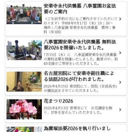
安楽寺永代供養墓 八事霊園お盆法
要のご案内
（ご生前予約の方にもご案内させていただいて
おります）令和8年9月17日（木）10：30～
場所：八事霊園 安楽寺永代供養墓 費用：無
料（年3回）
八事霊園安楽寺永代供養墓 無料法
要2026を開催いたしました。
7月15日（水）に 八事霊園安楽寺永代供養墓
の無料法要を開催いたしました。酷暑の中、約
40名様のご参拝をいただきました。
名古屋別院にて安楽寺副住職によ
る法話2026が行われました。
2026年4月15日 東別院にて、若院（吉田昌史)
が御法話をさせていただきました。
花まつり2026
2026年4月13日 安楽寺にて お花御堂を飾
り、甘茶を皆さんでいただきました。
為麿塚法要2026を執り行いまし